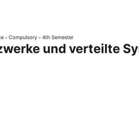
ce
Compulsory
4th Semester
»
»
werke und verteilte S