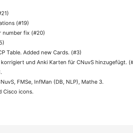
#21)
ations (#19)
r number fix (#20)
5)
P Table. Added new Cards. (#3)
korrigiert und Anki Karten für CNuvS hinzugefügt. (
.
NuvS, FMSe, InfMan (DB, NLP), Mathe 3.
Cisco icons.